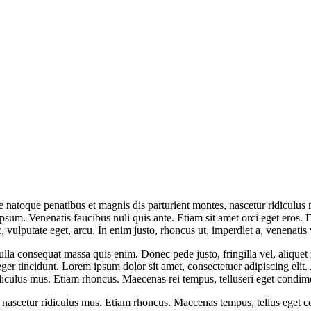
atoque penatibus et magnis dis parturient montes, nascetur ridiculus
um. Venenatis faucibus nuli quis ante. Etiam sit amet orci eget eros. Do
, vulputate eget, arcu. In enim justo, rhoncus ut, imperdiet a, venenatis 
lla consequat massa quis enim. Donec pede justo, fringilla vel, aliquet n
nteger tincidunt. Lorem ipsum dolor sit amet, consectetuer adipiscing e
diculus mus. Etiam rhoncus. Maecenas rei tempus, telluseri eget condi
 nascetur ridiculus mus. Etiam rhoncus. Maecenas tempus, tellus eget 