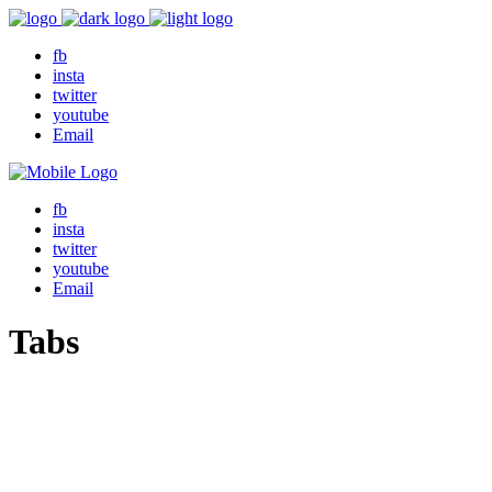
fb
insta
twitter
youtube
Email
fb
insta
twitter
youtube
Email
Tabs